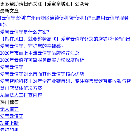
更多帮助请扫码关注【爱宝商城汇】公众号
最新文章
[云值守案例]广州南沙区连锁便利店“便利仔”已启用云值守服务
啦~
爱宝云值守是什么方案？
【站在风口，就要趁势高飞】爱宝云值守让您的店铺脱“盈”而出
爱宝云值守，守护您的幸福感~
2026年市面上主流云值守品牌推荐汇总
2026年云值守可靠服务商实力榜深度解析
爱宝云值守
爱宝云值守对比市面其他云值守核心优势
爱宝智能科技｜24年全产业链自研，专注零售餐饮智能收银与智
慧门店整体解决方案
Ai算法人工排查内容
热门标签
无人值守
爱宝云值守
功能上新
云打印机