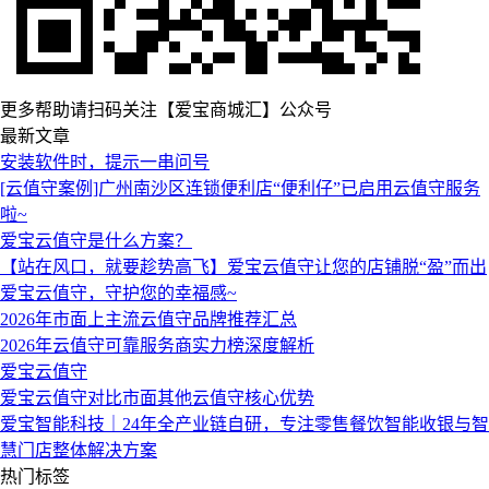
更多帮助请扫码关注【爱宝商城汇】公众号
最新文章
安装软件时，提示一串问号
[云值守案例]广州南沙区连锁便利店“便利仔”已启用云值守服务
啦~
爱宝云值守是什么方案？
【站在风口，就要趁势高飞】爱宝云值守让您的店铺脱“盈”而出
爱宝云值守，守护您的幸福感~
2026年市面上主流云值守品牌推荐汇总
2026年云值守可靠服务商实力榜深度解析
爱宝云值守
爱宝云值守对比市面其他云值守核心优势
爱宝智能科技｜24年全产业链自研，专注零售餐饮智能收银与智
慧门店整体解决方案
热门标签