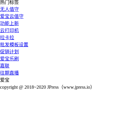
热门标签
无人值守
爱宝云值守
功能上新
云打印机
拉卡拉
批发模板设置
促销计划
爱宝乐刷
嘉联
往期直播
爱宝
copyright @ 2018~2020 JPress（www.jpress.io）