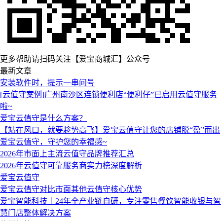
更多帮助请扫码关注【爱宝商城汇】公众号
最新文章
安装软件时，提示一串问号
[云值守案例]广州南沙区连锁便利店“便利仔”已启用云值守服务
啦~
爱宝云值守是什么方案？
【站在风口，就要趁势高飞】爱宝云值守让您的店铺脱“盈”而出
爱宝云值守，守护您的幸福感~
2026年市面上主流云值守品牌推荐汇总
2026年云值守可靠服务商实力榜深度解析
爱宝云值守
爱宝云值守对比市面其他云值守核心优势
爱宝智能科技｜24年全产业链自研，专注零售餐饮智能收银与智
慧门店整体解决方案