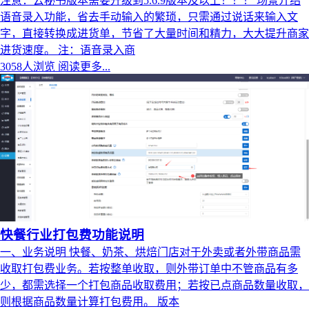
注意：云秘书版本需要升级到5.6.9版本及以上！！！ 场景介绍
语音录入功能，省去手动输入的繁琐，只需通过说话来输入文
字，直接转换成进货单，节省了大量时间和精力，大大提升商家
进货速度。 注：语音录入商
3058人浏览
阅读更多...
快餐行业打包费功能说明
一、业务说明 快餐、奶茶、烘焙门店对于外卖或者外带商品需
收取打包费业务。若按整单收取，则外带订单中不管商品有多
少，都需选择一个打包商品收取费用；若按已点商品数量收取，
则根据商品数量计算打包费用。 版本