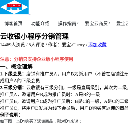
博客首页
功能介绍
操作指南
爱宝云商贸
爱宝
云收银小程序分销管理
14469
人浏览 /
5
人评论 /
作者：爱宝-Cherry
/
添加收藏
注意：分销只支持企业版小程序使用
一、概念理解
1.下级会员：
店铺有推广员A，用户B为新用户（不曾在店铺注
成用户A的下级会员
2.三级分销：
云收银有三级分佣，一级是直属级别，其次为二级
推广员A，邀请用户B成为推广员时：A是B的一级
推广员B，邀请用户C成为推广员后：B是C的一级，A是C的二
推广员C，将用户D发展为线下会员后，用户D购买有返佣的商
例子说明：
如下图，当D
1
购买了返佣商品，那对D1来说：