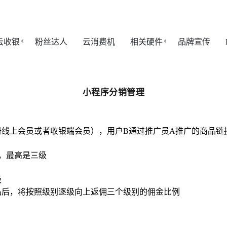
云收银
粉丝达人
云消费机
相关硬件
品牌宣传
小程序分销管理
册线上会员或者收银端会员），用户B通过推广员A推广的商品链
，最高是三级
级
品后，将按照级别逐级向上返佣三个级别的佣金比例