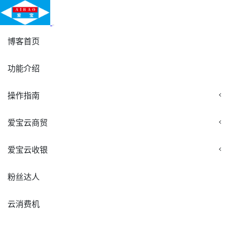
博客首页
功能介绍
操作指南
爱宝云商贸
爱宝云收银
粉丝达人
云消费机