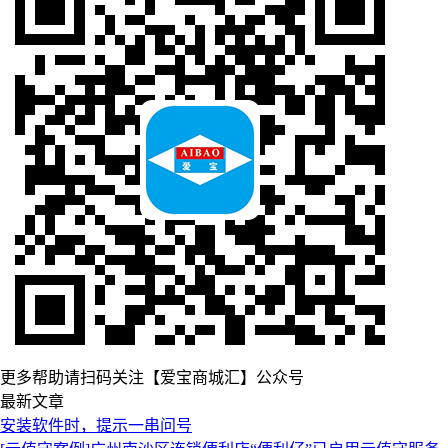
更多帮助请扫码关注【爱宝商城汇】公众号
最新文章
安装软件时，提示一串问号